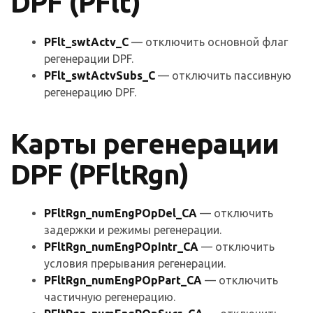
DPF (PFlt)
PFlt_swtActv_C
— отключить основной флаг
регенерации DPF.
PFlt_swtActvSubs_C
— отключить пассивную
регенерацию DPF.
Карты регенерации
DPF (PFltRgn)
PFltRgn_numEngPOpDel_CA
— отключить
задержки и режимы регенерации.
PFltRgn_numEngPOpIntr_CA
— отключить
условия прерывания регенерации.
PFltRgn_numEngPOpPart_CA
— отключить
частичную регенерацию.