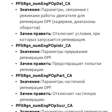
PFltRgn_numEngPOpDel_CA
Значение:
Параметры, связанные с
режимами работы двигателя для
регенерации DPF (задержки, диапазоны
оборотов).
Зачем править:
Отключает условия, при
которых запускается регенерация.
PFltRgn_numEngPOpIntr_CA
Значение:
Параметры прерывания
регенерации DPF.
Зачем править:
Предотвращает попытки
регенерации.
PFltRgn_numEngPOpPart_CA
Значение:
Параметры частичной
регенерации DPF.
Зачем править:
Отключает частичную
регенерацию.
PFltRgn_numEngPOpSucr_CA
Значение:
Параметры успешной регенерации