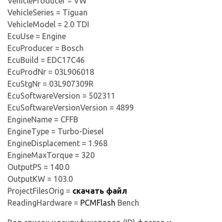
VehicleProducer = VW
VehicleSeries = Tiguan
VehicleModel = 2.0 TDI
EcuUse = Engine
EcuProducer = Bosch
EcuBuild = EDC17C46
EcuProdNr = 03L906018
EcuStgNr = 03L907309R
EcuSoftwareVersion = 502311
EcuSoftwareVersionVersion = 4899
EngineName = CFFB
EngineType = Turbo-Diesel
EngineDisplacement = 1.968
EngineMaxTorque = 320
OutputPS = 140.0
OutputKW = 103.0
ProjectFilesOrig =
скачать файл
ReadingHardware =
PCMFlash
Bench