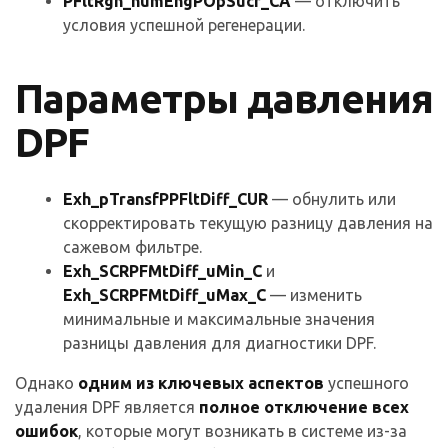
PFltRgn_numEngPOpSucr_CA
— отключить
условия успешной регенерации.
Параметры давления
DPF
Exh_pTransfPPFltDiff_CUR
— обнулить или
скорректировать текущую разницу давления на
сажевом фильтре.
Exh_SCRPFMtDiff_uMin_C
и
Exh_SCRPFMtDiff_uMax_C
— изменить
минимальные и максимальные значения
разницы давления для диагностики DPF.
Однако
одним из ключевых аспектов
успешного
удаления DPF является
полное отключение всех
ошибок
, которые могут возникать в системе из-за