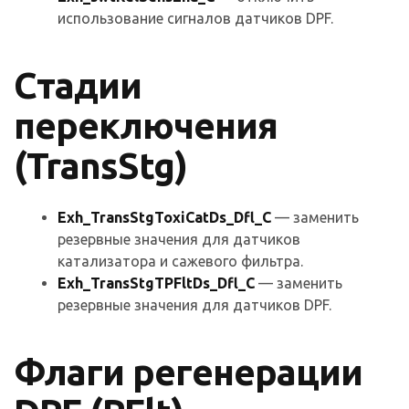
использование сигналов датчиков DPF.
Стадии
переключения
(TransStg)
Exh_TransStgToxiCatDs_Dfl_C
— заменить
резервные значения для датчиков
катализатора и сажевого фильтра.
Exh_TransStgTPFltDs_Dfl_C
— заменить
резервные значения для датчиков DPF.
Флаги регенерации