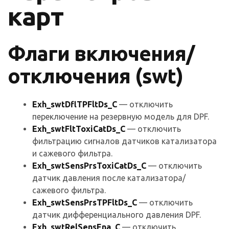
карт
Флаги включения/
отключения (swt)
Exh_swtDflTPFltDs_C
— отключить
переключение на резервную модель для DPF.
Exh_swtFltToxiCatDs_C
— отключить
фильтрацию сигналов датчиков катализатора
и сажевого фильтра.
Exh_swtSensPrsToxiCatDs_C
— отключить
датчик давления после катализатора/
сажевого фильтра.
Exh_swtSensPrsTPFltDs_C
— отключить
датчик дифференциального давления DPF.
Exh_swtRelSensEna_C
— отключить